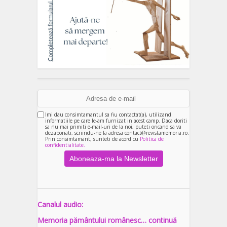
Imi dau consimtamantul sa fiu contactat(a), utilizand
informatiile pe care le-am furnizat in acest camp. Daca doriti
sa nu mai primiti e-mail-uri de la noi, puteti oricand sa va
dezabonati, scriindu-ne la adresa contact@revistamemoria.ro.
Prin consimtamant, sunteti de acord cu
Politica de
confidentialitate.
Canalul audio:
Memoria pământului românesc… continuă