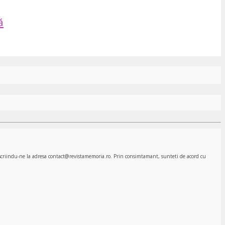
ă
, scriindu-ne la adresa contact@revistamemoria.ro. Prin consimtamant, sunteti de acord cu