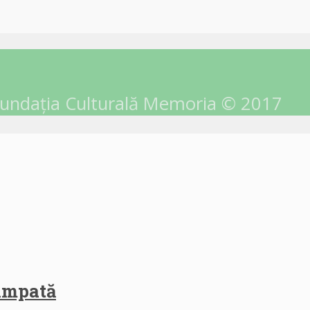
undația Culturală Memoria © 2017
himpată