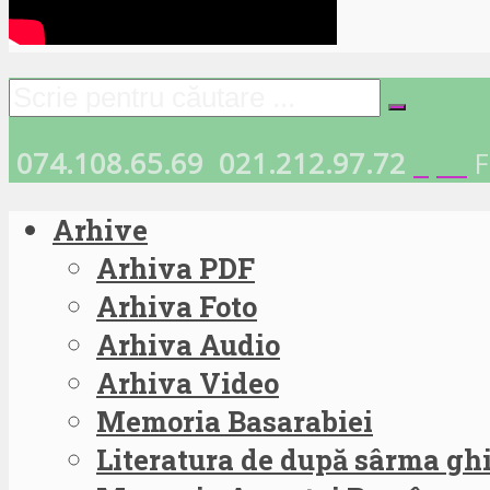
074.108.65.69
021.212.97.72
F
Arhive
Arhiva PDF
Arhiva Foto
Arhiva Audio
Arhiva Video
Memoria Basarabiei
Literatura de după sârma g