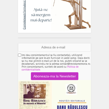
Imi dau consimtamantul sa fiu contactat(a), utilizand
informatiile pe care le-am furnizat in acest camp. Daca doriti
sa nu mai primiti e-mail-uri de la noi, puteti oricand sa va
dezabonati, scriindu-ne la adresa contact@revistamemoria.ro.
Prin consimtamant, sunteti de acord cu
Politica de
confidentialitate.