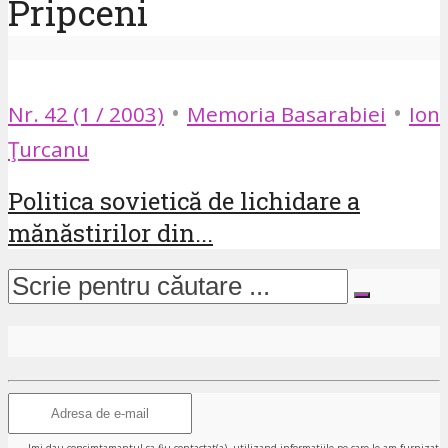
Pripceni
•
•
Nr. 42 (1 / 2003)
Memoria Basarabiei
Ion
Ţurcanu
Politica sovietică de lichidare a
mănăstirilor din...
Imi dau consimtamantul sa fiu contactat(a), utilizand informatiile pe care le-am furnizat