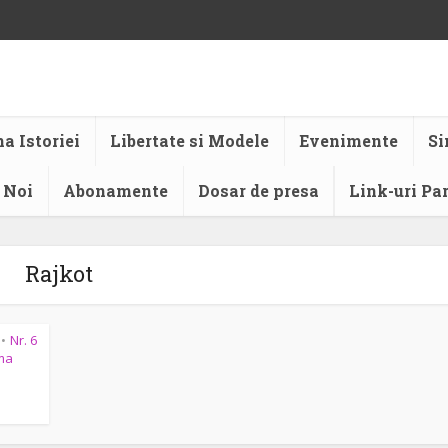
a Istoriei
Libertate si Modele
Evenimente
Si
 Noi
Abonamente
Dosar de presa
Link-uri Pa
Rajkot
Nr. 6
•
ma