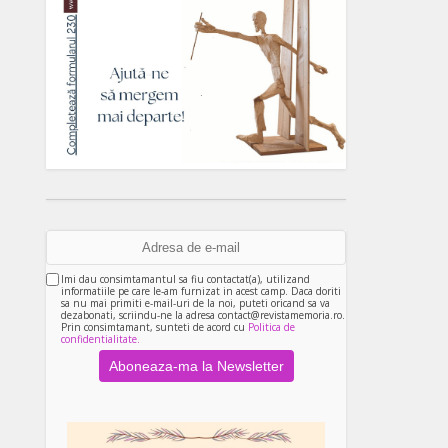
Imi dau consimtamantul sa fiu contactat(a), utilizand
informatiile pe care le-am furnizat in acest camp. Daca doriti
sa nu mai primiti e-mail-uri de la noi, puteti oricand sa va
dezabonati, scriindu-ne la adresa contact@revistamemoria.ro.
Prin consimtamant, sunteti de acord cu
Politica de
confidentialitate.