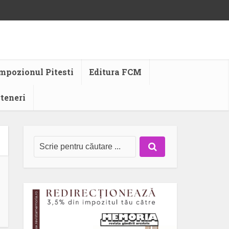
mpozionul Pitesti
Editura FCM
rteneri