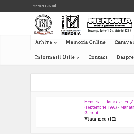
Contact E-Mail
Arhive
Memoria Online
Caravan
Informatii Utile
Contact
Despre
Memoria, a doua existenţă
(septembrie 1992)
Mahat
•
Gandhi
Viaţa mea (III)