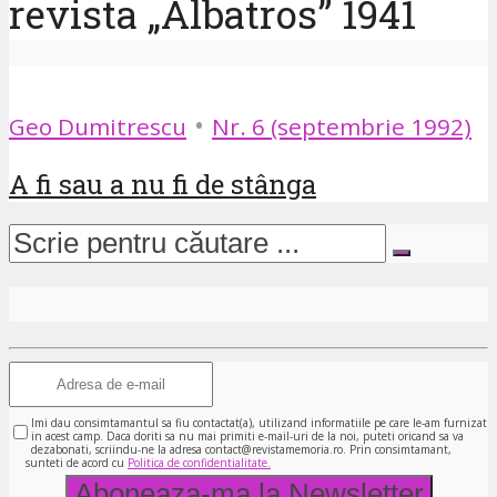
revista „Albatros” 1941
•
Geo Dumitrescu
Nr. 6 (septembrie 1992)
A fi sau a nu fi de stânga
Imi dau consimtamantul sa fiu contactat(a), utilizand informatiile pe care le-am furnizat
in acest camp. Daca doriti sa nu mai primiti e-mail-uri de la noi, puteti oricand sa va
dezabonati, scriindu-ne la adresa contact@revistamemoria.ro. Prin consimtamant,
sunteti de acord cu
Politica de confidentialitate.