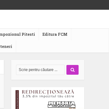
mpozionul Pitesti
Editura FCM
rteneri