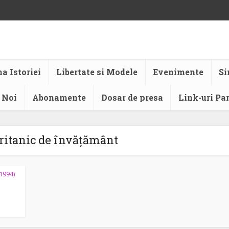
a Istoriei
Libertate si Modele
Evenimente
Si
 Noi
Abonamente
Dosar de presa
Link-uri Pa
ritanic de învățământ
(1994)