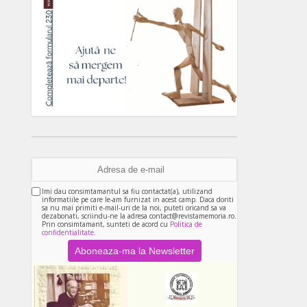
Imi dau consimtamantul sa fiu contactat(a), utilizand
informatiile pe care le-am furnizat in acest camp. Daca doriti
sa nu mai primiti e-mail-uri de la noi, puteti oricand sa va
dezabonati, scriindu-ne la adresa contact@revistamemoria.ro.
Prin consimtamant, sunteti de acord cu
Politica de
confidentialitate.