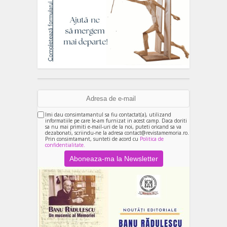
Imi dau consimtamantul sa fiu contactat(a), utilizand
informatiile pe care le-am furnizat in acest camp. Daca doriti
sa nu mai primiti e-mail-uri de la noi, puteti oricand sa va
dezabonati, scriindu-ne la adresa contact@revistamemoria.ro.
Prin consimtamant, sunteti de acord cu
Politica de
confidentialitate.