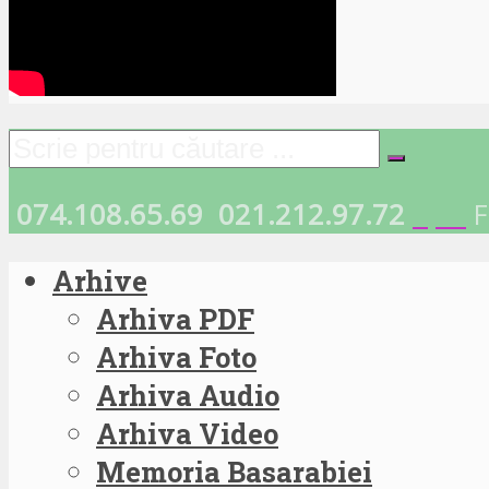
074.108.65.69
021.212.97.72
F
Arhive
Arhiva PDF
Arhiva Foto
Arhiva Audio
Arhiva Video
Memoria Basarabiei