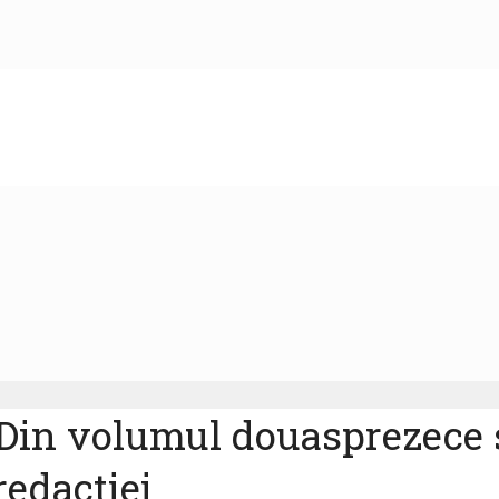
Din volumul douasprezece s
redactiei.