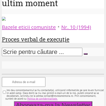
ultim moment
•
Bazele eticii comuniste
Nr. 10 (1994)
Proces verbal de execuţie
Imi dau consimtamantul sa fiu contactat(a), utilizand informatiile pe care le-am furnizat
in acest camp. Daca doriti sa nu mai primiti e-mail-uri de la noi, puteti oricand sa va
dezabonati, scriindu-ne la adresa contact@revistamemoria.ro. Prin consimtamant,
sunteti de acord cu
Politica de confidentialitate.