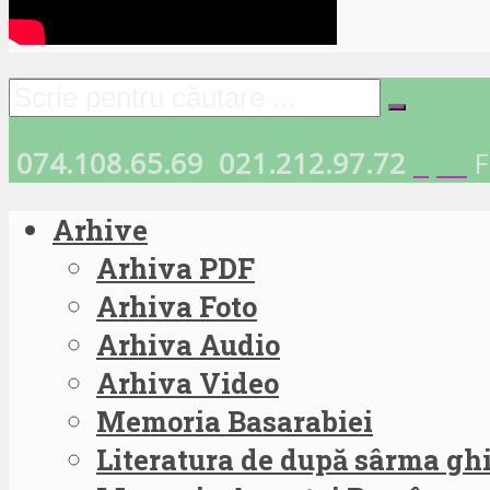
074.108.65.69
021.212.97.72
F
Arhive
Arhiva PDF
Arhiva Foto
Arhiva Audio
Arhiva Video
Memoria Basarabiei
Literatura de după sârma g