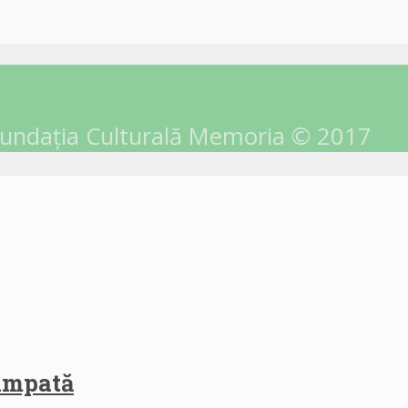
undația Culturală Memoria © 2017
himpată