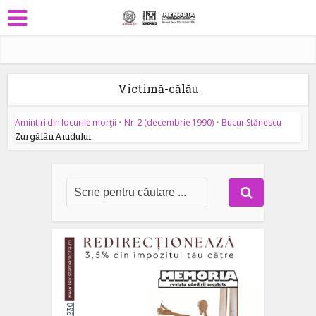
Victimă-călău
Amintiri din locurile morţii
•
Nr. 2 (decembrie 1990)
•
Bucur Stănescu
Zurgălăii Aiudului