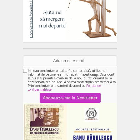
Imi dau consimtamantul sa fiu contactat(a), utilizand
informatiile pe care le-am furnizat in acest camp. Daca doriti
sa nu mai primiti e-mail-uri de la noi, puteti oricand sa va
dezabonati, scriindu-ne la adresa contact@revistamemoria.ro.
Prin consimtamant, sunteti de acord cu
Politica de
confidentialitate.