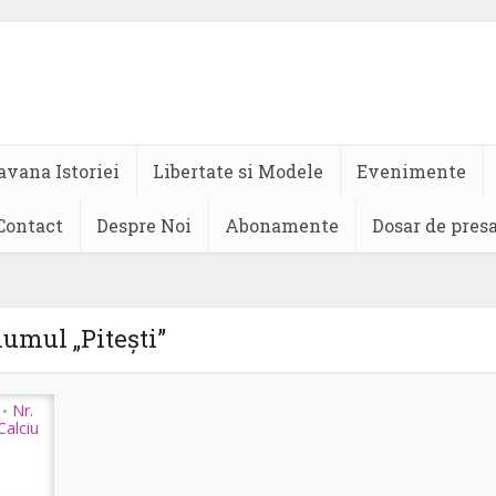
avana Istoriei
Libertate si Modele
Evenimente
Contact
Despre Noi
Abonamente
Dosar de pres
lumul „Pitești”
Nr.
•
Calciu