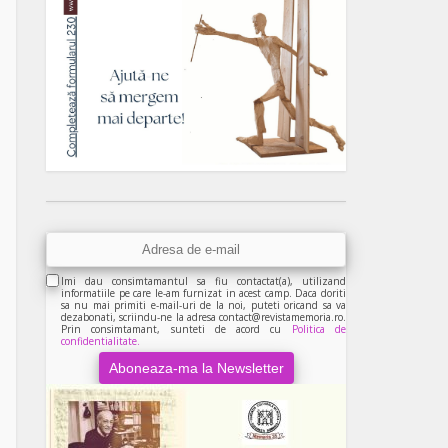
Imi dau consimtamantul sa fiu contactat(a), utilizand
informatiile pe care le-am furnizat in acest camp. Daca doriti
sa nu mai primiti e-mail-uri de la noi, puteti oricand sa va
dezabonati, scriindu-ne la adresa contact@revistamemoria.ro.
Prin consimtamant, sunteti de acord cu
Politica de
confidentialitate.