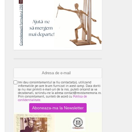
Imi dau consimtamantul sa fiu contactat(a), utilizand
informatiile pe care le-am furnizat in acest camp. Daca doriti
sa nu mai primiti e-mail-uri de la noi, puteti oricand sa va
dezabonati, scriindu-ne la adresa contact@revistamemoria.ro.
Prin consimtamant, sunteti de acord cu
Politica de
confidentialitate.