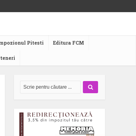
mpozionul Pitesti
Editura FCM
rteneri