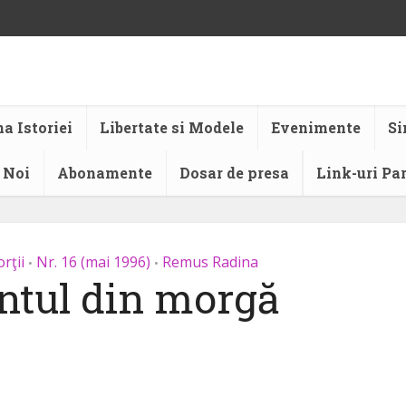
a Istoriei
Libertate si Modele
Evenimente
Si
 Noi
Abonamente
Dosar de presa
Link-uri Pa
rţii
Nr. 16 (mai 1996)
Remus Radina
•
•
tul din morgă