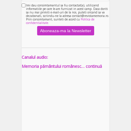
Imi dau consimtamantul sa fiu contactat(a), utilizand
informatiile pe care le-am furnizat in acest camp. Daca doriti
sa nu mai primiti e-mail-uri de la noi, puteti oricand sa va
dezabonati, scriindu-ne la adresa contact@revistamemoria.ro.
Prin consimtamant, sunteti de acord cu
Politica de
confidentialitate.
Canalul audio:
Memoria pământului românesc… continuă