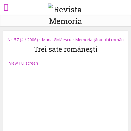
Nr. 57 (4 / 2006)
Maria Golăescu
Memoria ţăranului român
•
•
Trei sate româneşti
View Fullscreen
Skip
to
PDF
content