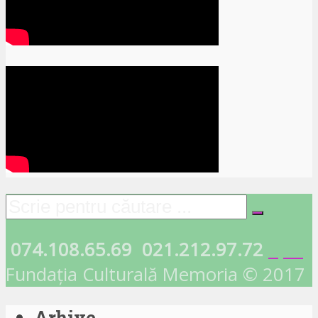
074.108.65.69
021.212.97.72
Fundația Culturală Memoria © 2017
Arhive