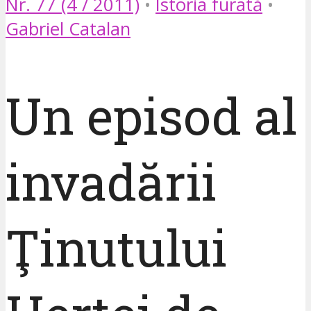
Nr. 77 (4 / 2011)
•
Istoria furată
•
Gabriel Catalan
Un episod al
invadării
Ţinutului