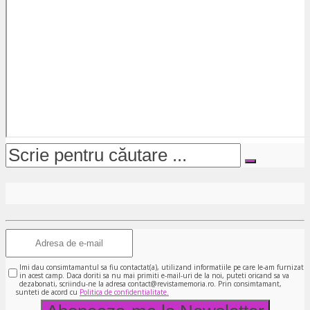
Imi dau consimtamantul sa fiu contactat(a), utilizand informatiile pe care le-am furnizat
in acest camp. Daca doriti sa nu mai primiti e-mail-uri de la noi, puteti oricand sa va
dezabonati, scriindu-ne la adresa contact@revistamemoria.ro. Prin consimtamant,
sunteti de acord cu
Politica de confidentialitate.