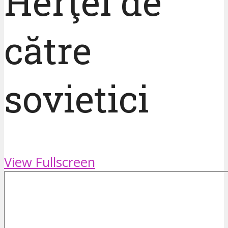
Herţei de
către
sovietici
View Fullscreen
Skip
to
PDF