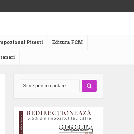
mpozionul Pitesti
Editura FCM
rteneri