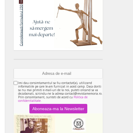
Imi dau consimtamantul sa fiu contactat(a), utilizand
informatiile pe care le-am furnizat in acest camp. Daca doriti
sa nu mai primiti e-mail-uri de la noi, puteti oricand sa va
dezabonati, scriindu-ne la adresa contact@revistamemoria.ro.
Prin consimtamant, sunteti de acord cu
Politica de
confidentialitate.