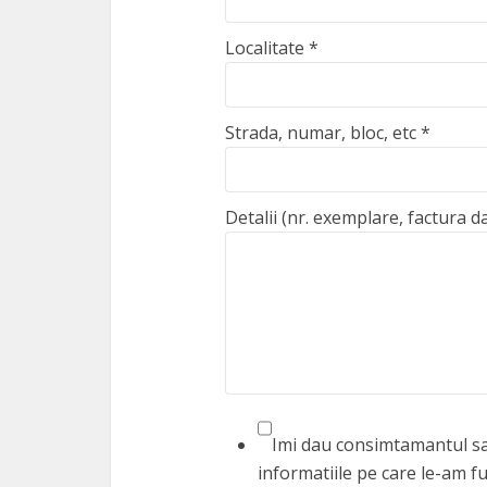
Localitate
*
Strada, numar, bloc, etc
*
Detalii (nr. exemplare, factura d
Imi dau consimtamantul sa 
informatiile pe care le-am fu