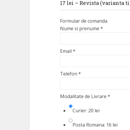
17 lei – Revista (varianta ti
Formular de comanda
Nume si prenume
*
Email
*
Telefon
*
Modalitate de Livrare
*
Curier: 20 lei
Posta Romana: 16 lei