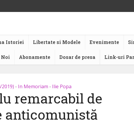
a Istoriei
Libertate si Modele
Evenimente
Si
 Noi
Abonamente
Dosar de presa
Link-uri Pa
4/2019)
In Memoriam
Ilie Popa
•
•
u remarcabil de
e anticomunistă