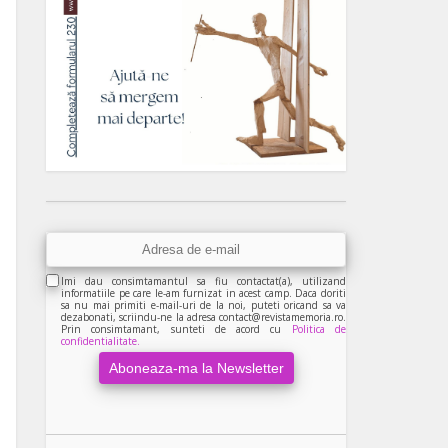
Imi dau consimtamantul sa fiu contactat(a), utilizand
informatiile pe care le-am furnizat in acest camp. Daca doriti
sa nu mai primiti e-mail-uri de la noi, puteti oricand sa va
dezabonati, scriindu-ne la adresa contact@revistamemoria.ro.
Prin consimtamant, sunteti de acord cu
Politica de
confidentialitate.