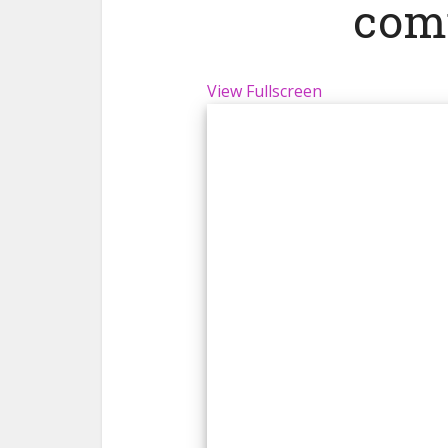
com
View Fullscreen
Skip
to
PDF
content