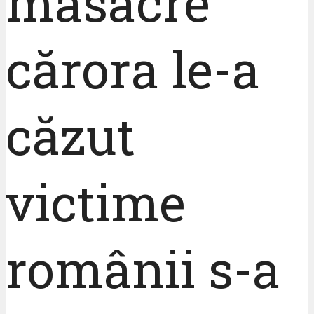
masacre
cărora le-a
căzut
victime
românii s-a