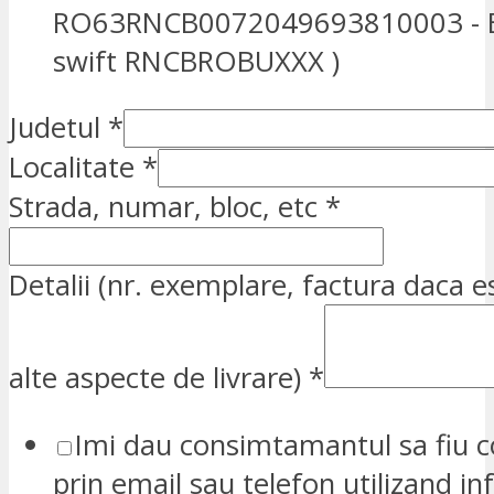
RO63RNCB0072049693810003 - E
swift RNCBROBUXXX )
Judetul
*
Localitate
*
Strada, numar, bloc, etc
*
Detalii (nr. exemplare, factura daca e
alte aspecte de livrare)
*
Imi dau consimtamantul sa fiu c
prin email sau telefon utilizand in