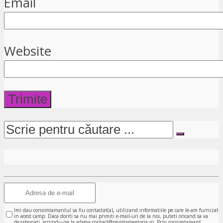
Email
Website
Imi dau consimtamantul sa fiu contactat(a), utilizand informatiile pe care le-am furnizat
in acest camp. Daca doriti sa nu mai primiti e-mail-uri de la noi, puteti oricand sa va
dezabonati, scriindu-ne la adresa contact@revistamemoria.ro. Prin consimtamant,