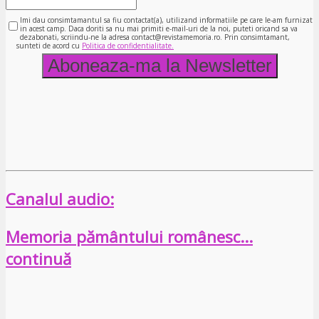
Imi dau consimtamantul sa fiu contactat(a), utilizand informatiile pe care le-am furnizat
in acest camp. Daca doriti sa nu mai primiti e-mail-uri de la noi, puteti oricand sa va
dezabonati, scriindu-ne la adresa contact@revistamemoria.ro. Prin consimtamant,
sunteti de acord cu
Politica de confidentialitate.
Canalul audio:
Memoria pământului românesc…
continuă