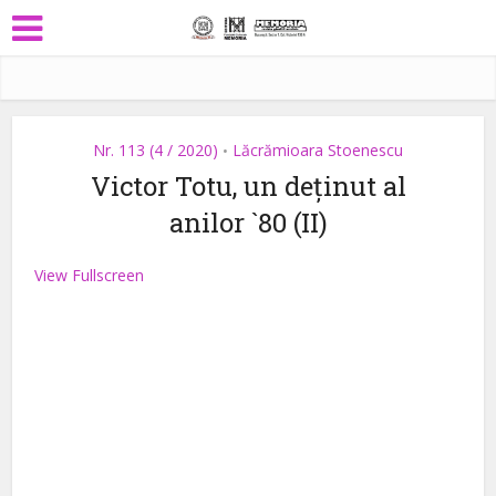
Nr. 113 (4 / 2020)
Lăcrămioara Stoenescu
•
Victor Totu, un deținut al
anilor `80 (II)
View Fullscreen
Skip
to
PDF
content