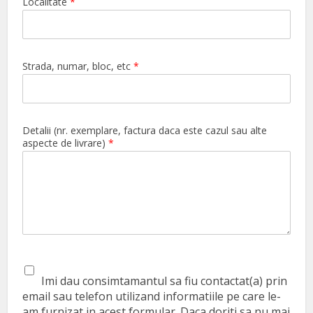
Localitate
*
Strada, numar, bloc, etc
*
Detalii (nr. exemplare, factura daca este cazul sau alte
aspecte de livrare)
*
Imi dau consimtamantul sa fiu contactat(a) prin
email sau telefon utilizand informatiile pe care le-
am furnizat in acest formular. Daca doriti sa nu mai