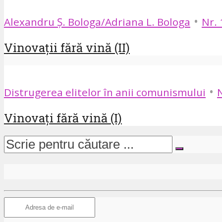
•
Alexandru Ș. Bologa/Adriana L. Bologa
Nr. 
Vinovații fără vină (II)
•
Distrugerea elitelor în anii comunismului
N
Vinovați fără vină (I)