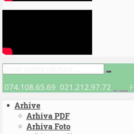
074.108.65.69
021.212.97.72
F
Arhive
Arhiva PDF
Arhiva Foto