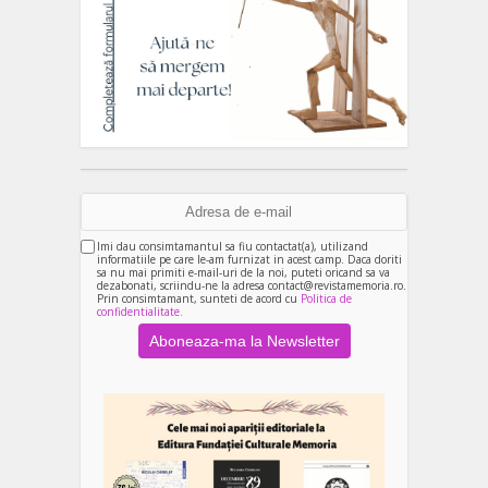
Imi dau consimtamantul sa fiu contactat(a), utilizand
informatiile pe care le-am furnizat in acest camp. Daca doriti
sa nu mai primiti e-mail-uri de la noi, puteti oricand sa va
dezabonati, scriindu-ne la adresa contact@revistamemoria.ro.
Prin consimtamant, sunteti de acord cu
Politica de
confidentialitate.