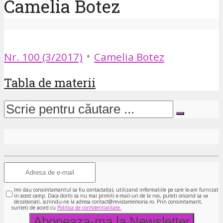
Camelia Botez
•
Nr. 100 (3/2017)
Camelia Botez
Tabla de materii
Imi dau consimtamantul sa fiu contactat(a), utilizand informatiile pe care le-am furnizat
in acest camp. Daca doriti sa nu mai primiti e-mail-uri de la noi, puteti oricand sa va
dezabonati, scriindu-ne la adresa contact@revistamemoria.ro. Prin consimtamant,
sunteti de acord cu
Politica de confidentialitate.