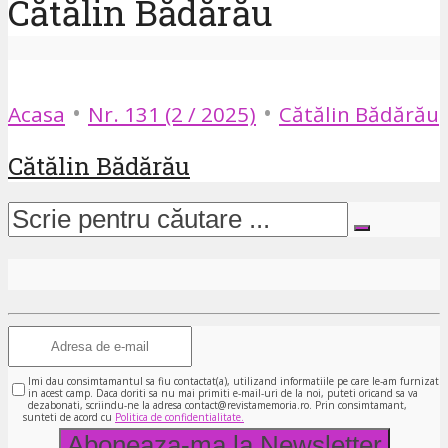
Cătălin Bădărău
•
•
Acasa
Nr. 131 (2 / 2025)
Cătălin Bădărău
Cătălin Bădărău
Imi dau consimtamantul sa fiu contactat(a), utilizand informatiile pe care le-am furnizat
in acest camp. Daca doriti sa nu mai primiti e-mail-uri de la noi, puteti oricand sa va
dezabonati, scriindu-ne la adresa contact@revistamemoria.ro. Prin consimtamant,
sunteti de acord cu
Politica de confidentialitate.