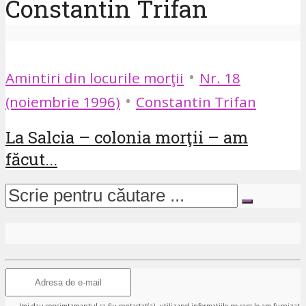
Constantin Trifan
•
Amintiri din locurile morţii
Nr. 18
•
(noiembrie 1996)
Constantin Trifan
La Salcia – colonia morţii – am
făcut...
Imi dau consimtamantul sa fiu contactat(a), utilizand informatiile pe care le-am furnizat