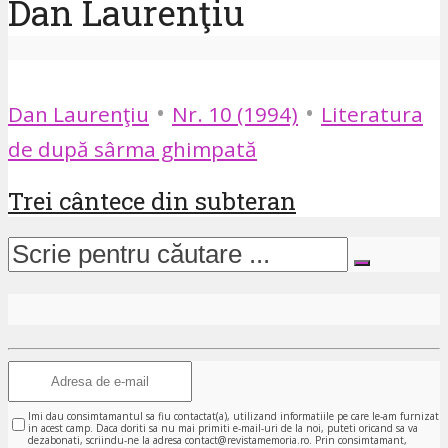
Dan Laurenţiu
•
•
Dan Laurenţiu
Nr. 10 (1994)
Literatura
de după sârma ghimpată
Trei cântece din subteran
Imi dau consimtamantul sa fiu contactat(a), utilizand informatiile pe care le-am furnizat
in acest camp. Daca doriti sa nu mai primiti e-mail-uri de la noi, puteti oricand sa va
dezabonati, scriindu-ne la adresa contact@revistamemoria.ro. Prin consimtamant,