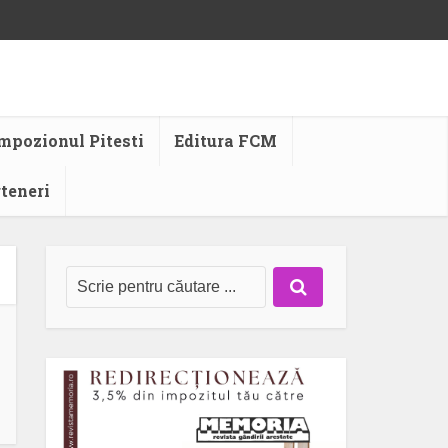
mpozionul Pitesti
Editura FCM
rteneri