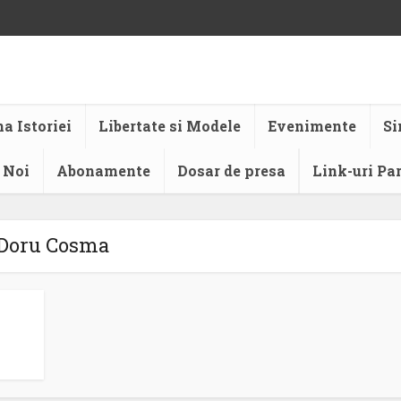
a Istoriei
Libertate si Modele
Evenimente
Si
 Noi
Abonamente
Dosar de presa
Link-uri Pa
Doru Cosma