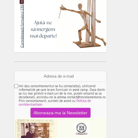
Imi dau consimtamantul sa fiu contactat(a), utilizand
informatiile pe care le-am furnizat in acest camp. Daca doriti
sa nu mai primiti e-mail-uri de la noi, puteti oricand sa va
dezabonati, scriindu-ne la adresa contact@revistamemoria.ro.
Prin consimtamant, sunteti de acord cu
Politica de
confidentialitate.