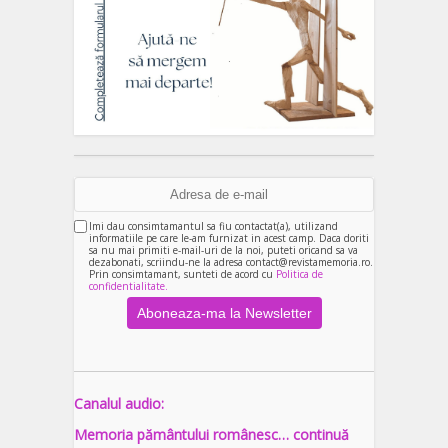
Imi dau consimtamantul sa fiu contactat(a), utilizand
informatiile pe care le-am furnizat in acest camp. Daca doriti
sa nu mai primiti e-mail-uri de la noi, puteti oricand sa va
dezabonati, scriindu-ne la adresa contact@revistamemoria.ro.
Prin consimtamant, sunteti de acord cu
Politica de
confidentialitate.
Canalul audio:
Memoria pământului românesc… continuă