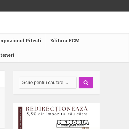
mpozionul Pitesti
Editura FCM
rteneri