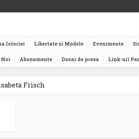
a Istoriei
Libertate si Modele
Evenimente
Si
 Noi
Abonamente
Dosar de presa
Link-uri Pa
isabeta Frisch