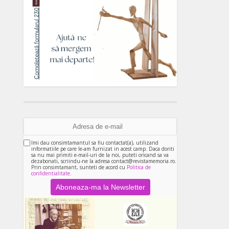
Imi dau consimtamantul sa fiu contactat(a), utilizand
informatiile pe care le-am furnizat in acest camp. Daca doriti
sa nu mai primiti e-mail-uri de la noi, puteti oricand sa va
dezabonati, scriindu-ne la adresa contact@revistamemoria.ro.
Prin consimtamant, sunteti de acord cu
Politica de
confidentialitate.