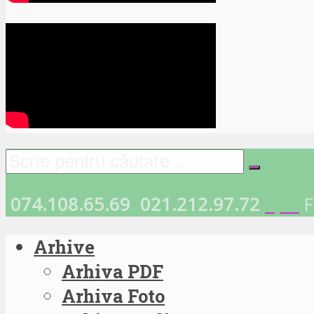
074.108.65.69
021.212.97.72
F
Arhive
Arhiva PDF
Arhiva Foto