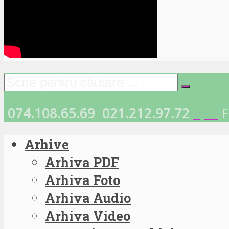
074.108.65.69
021.212.97.72
F
Arhive
Arhiva PDF
Arhiva Foto
Arhiva Audio
Arhiva Video