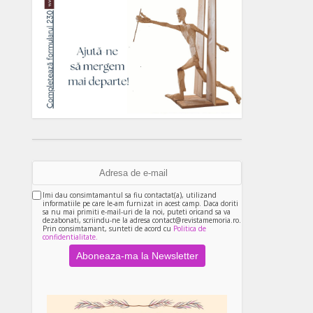
Imi dau consimtamantul sa fiu contactat(a), utilizand
informatiile pe care le-am furnizat in acest camp. Daca doriti
sa nu mai primiti e-mail-uri de la noi, puteti oricand sa va
dezabonati, scriindu-ne la adresa contact@revistamemoria.ro.
Prin consimtamant, sunteti de acord cu
Politica de
confidentialitate.