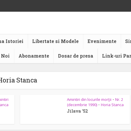
a Istoriei
Libertate si Modele
Evenimente
Si
 Noi
Abonamente
Dosar de presa
Link-uri Pa
Horia Stanca
intiri
Amintiri din locurile morţii
Nr. 2
•
tanca
(decembrie 1990)
Horia Stanca
•
Jilava ’52