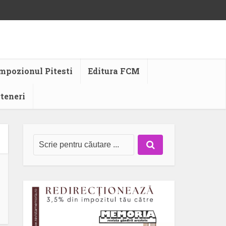
mpozionul Pitesti
Editura FCM
rteneri