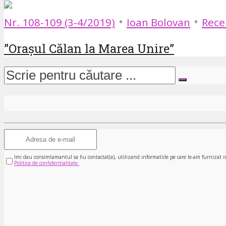
•
•
Nr. 108-109 (3-4/2019)
Ioan Bolovan
Rece
”Orașul Călan la Marea Unire”
Imi dau consimtamantul sa fiu contactat(a), utilizand informatiile pe care le-am furnizat i
Politica de confidentialitate.