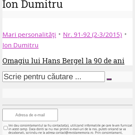
Ion Dumitru
•
•
Mari personalităţi
Nr. 91-92 (2-3/2015)
Ion Dumitru
Omagiu lui Hans Bergel la 90 de ani
Imi dau consimtamantul sa fiu contactat(a), utilizand informatiile pe care le-am furnizat
in acest camp. Daca doriti sa nu mai primiti e-mail-uri de la noi, puteti oricand sa va
dezabonati, scriindu-ne la adresa contact@revistamemoria.ro. Prin consimtamant,