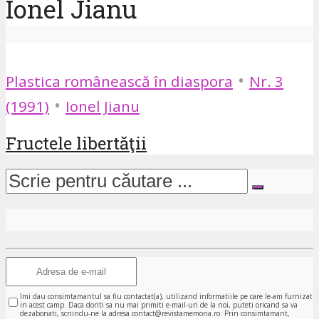
Ionel Jianu
•
Plastica românească în diaspora
Nr. 3
•
(1991)
Ionel Jianu
Fructele libertăţii
Imi dau consimtamantul sa fiu contactat(a), utilizand informatiile pe care le-am furnizat
in acest camp. Daca doriti sa nu mai primiti e-mail-uri de la noi, puteti oricand sa va
dezabonati, scriindu-ne la adresa contact@revistamemoria.ro. Prin consimtamant,