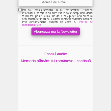
Imi dau consimtamantul sa fiu contactat(a), utilizand
informatiile pe care le-am furnizat in acest camp. Daca doriti
sa nu mai primiti e-mail-uri de la noi, puteti oricand sa va
dezabonati, scriindu-ne la adresa contact@revistamemoria.ro.
Prin consimtamant, sunteti de acord cu
Politica de
confidentialitate.
Canalul audio:
Memoria pământului românesc… continuă