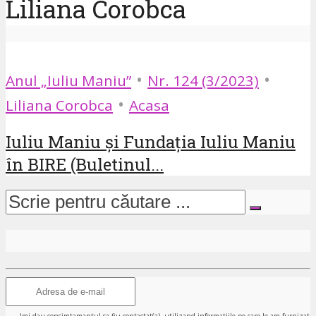
Liliana Corobca
•
•
Anul „Iuliu Maniu”
Nr. 124 (3/2023)
•
Liliana Corobca
Acasa
Iuliu Maniu și Fundația Iuliu Maniu
în BIRE (Buletinul...
Imi dau consimtamantul sa fiu contactat(a), utilizand informatiile pe care le-am furnizat