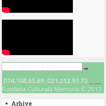
074.108.65.69
021.212.97.72
Fundația Culturală Memoria © 2017
Arhive