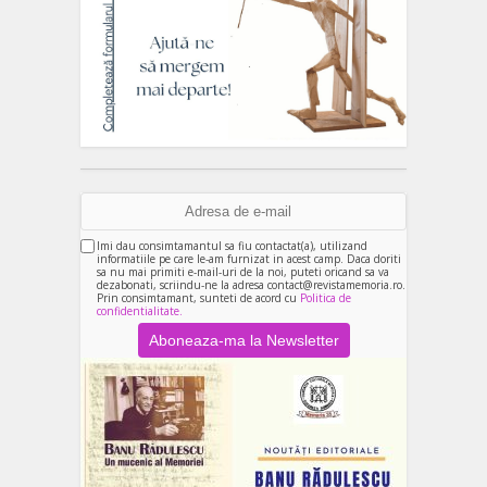
Imi dau consimtamantul sa fiu contactat(a), utilizand
informatiile pe care le-am furnizat in acest camp. Daca doriti
sa nu mai primiti e-mail-uri de la noi, puteti oricand sa va
dezabonati, scriindu-ne la adresa contact@revistamemoria.ro.
Prin consimtamant, sunteti de acord cu
Politica de
confidentialitate.