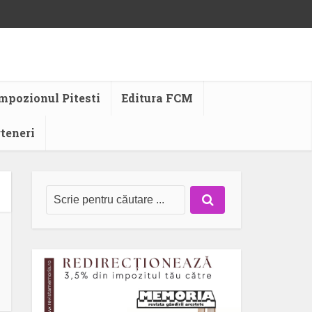
mpozionul Pitesti
Editura FCM
rteneri