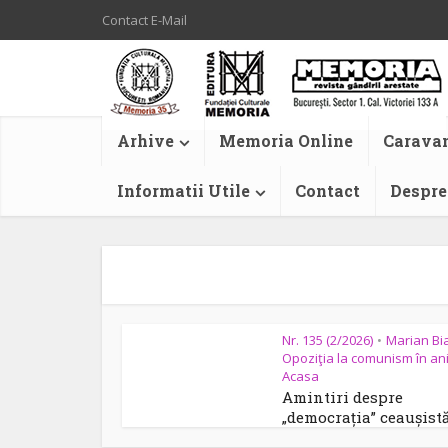
Contact E-Mail
Arhive
Memoria Online
Caravan
Informatii Utile
Contact
Despre
Nr. 135 (2/2026)
Marian Bi
•
Opoziţia la comunism în ani
Acasa
Amintiri despre
„democrația” ceaușist