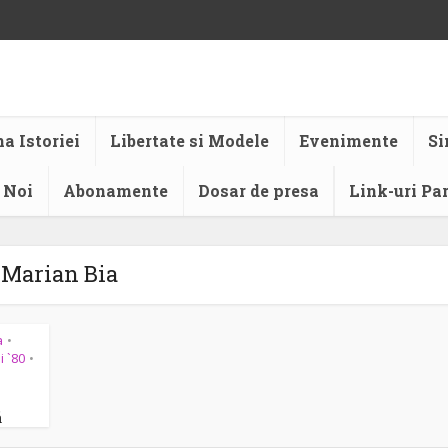
a Istoriei
Libertate si Modele
Evenimente
Si
 Noi
Abonamente
Dosar de presa
Link-uri Pa
Marian Bia
a
•
i `80
•
ă