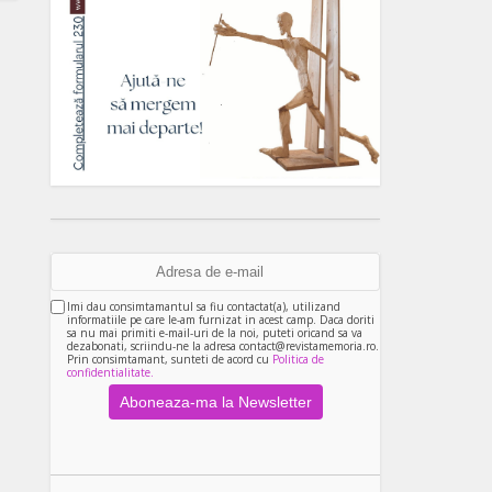
Imi dau consimtamantul sa fiu contactat(a), utilizand
informatiile pe care le-am furnizat in acest camp. Daca doriti
sa nu mai primiti e-mail-uri de la noi, puteti oricand sa va
dezabonati, scriindu-ne la adresa contact@revistamemoria.ro.
Prin consimtamant, sunteti de acord cu
Politica de
confidentialitate.