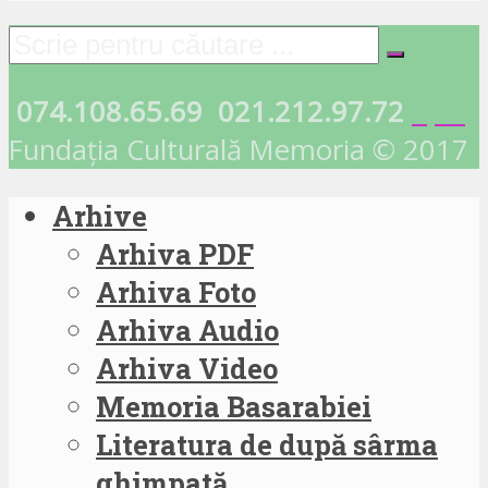
074.108.65.69
021.212.97.72
Fundația Culturală Memoria © 2017
Arhive
Arhiva PDF
Arhiva Foto
Arhiva Audio
Arhiva Video
Memoria Basarabiei
Literatura de după sârma
ghimpată