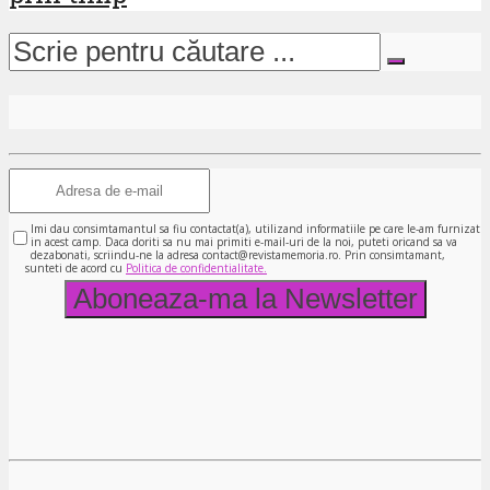
Imi dau consimtamantul sa fiu contactat(a), utilizand informatiile pe care le-am furnizat
in acest camp. Daca doriti sa nu mai primiti e-mail-uri de la noi, puteti oricand sa va
dezabonati, scriindu-ne la adresa contact@revistamemoria.ro. Prin consimtamant,
sunteti de acord cu
Politica de confidentialitate.