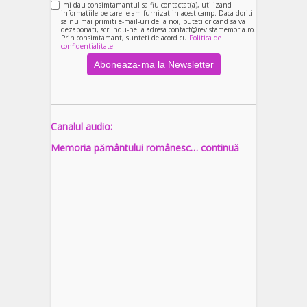
Imi dau consimtamantul sa fiu contactat(a), utilizand
informatiile pe care le-am furnizat in acest camp. Daca doriti
sa nu mai primiti e-mail-uri de la noi, puteti oricand sa va
dezabonati, scriindu-ne la adresa contact@revistamemoria.ro.
Prin consimtamant, sunteti de acord cu
Politica de
confidentialitate.
Canalul audio:
Memoria pământului românesc… continuă