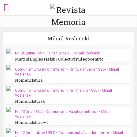
Mihail Voslenski
Nr. 20 (iunie 1997)
•
Tirani şi călăi
•
Mihail Voslenski
Marx şi Engles rasişti / Colectivistul egocentric
Comunismul văzut din interior
•
Nr. 15 (ianuarie 1996)
•
Mihail
Voslenski
Nomenclatura
Comunismul văzut din interior
•
Nr. 14 (iulie 1995)
•
Mihail
Voslenski
Nomenclatura 6
Nr. 13 (mai 1995)
•
Comunismul văzut din interior
•
Mihail
Voslenski
Nomenclatura – 5
Nr. 12 (noiembrie 1994)
•
Comunismul văzut din interior
•
Mihail