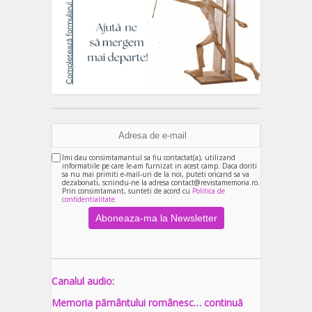
Imi dau consimtamantul sa fiu contactat(a), utilizand
informatiile pe care le-am furnizat in acest camp. Daca doriti
sa nu mai primiti e-mail-uri de la noi, puteti oricand sa va
dezabonati, scriindu-ne la adresa contact@revistamemoria.ro.
Prin consimtamant, sunteti de acord cu
Politica de
confidentialitate.
Canalul audio:
Memoria pământului românesc… continuă