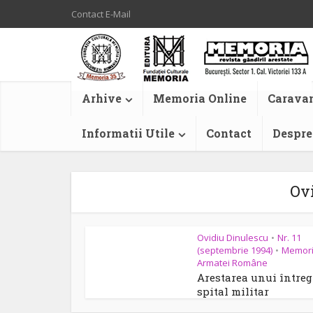
Contact E-Mail
Arhive
Memoria Online
Caravan
Informatii Utile
Contact
Despre
Ov
Ovidiu Dinulescu
Nr. 11
•
(septembrie 1994)
Memor
•
Armatei Române
Arestarea unui întreg
spital militar