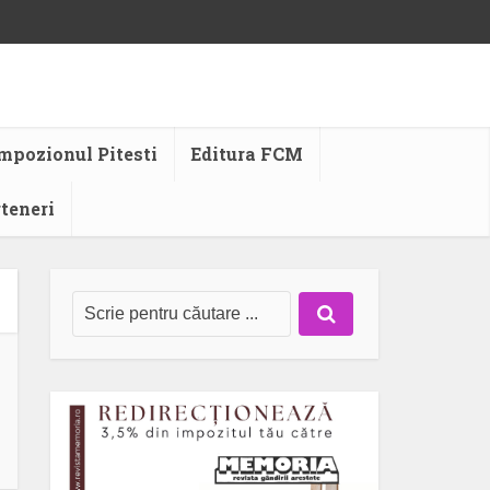
mpozionul Pitesti
Editura FCM
rteneri