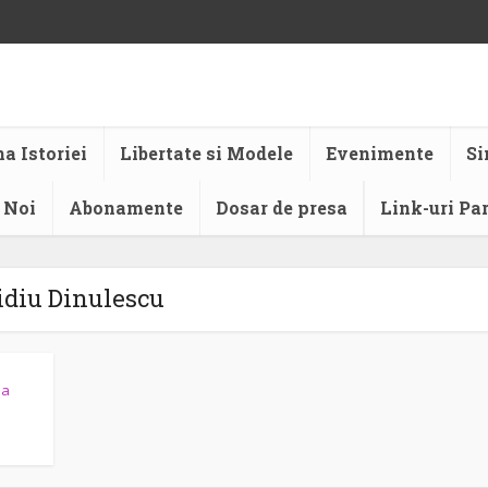
a Istoriei
Libertate si Modele
Evenimente
Si
 Noi
Abonamente
Dosar de presa
Link-uri Pa
idiu Dinulescu
ia