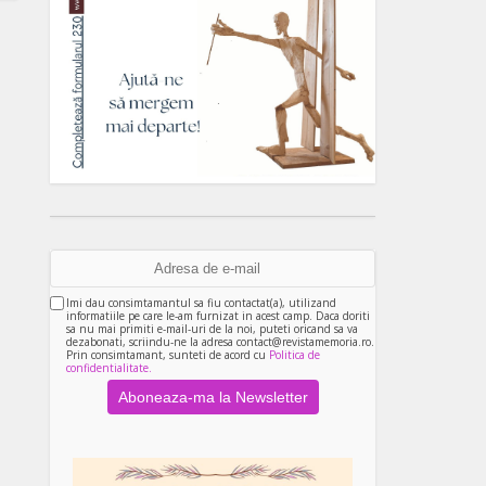
Imi dau consimtamantul sa fiu contactat(a), utilizand
informatiile pe care le-am furnizat in acest camp. Daca doriti
sa nu mai primiti e-mail-uri de la noi, puteti oricand sa va
dezabonati, scriindu-ne la adresa contact@revistamemoria.ro.
Prin consimtamant, sunteti de acord cu
Politica de
confidentialitate.