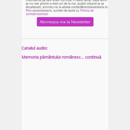
informatiile pe care le-am furnizat in acest camp. Daca doriti
sa nu mai primiti e-mail-uri de la noi, puteti oricand sa va
dezabonati, scriindu-ne la adresa contact@revistamemoria.ro.
Prin consimtamant, sunteti de acord cu
Politica de
confidentialitate.
Canalul audio:
Memoria pământului românesc… continuă