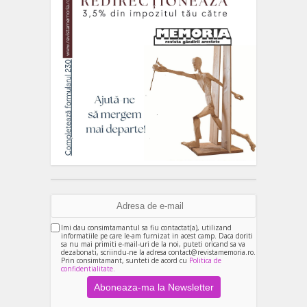
Imi dau consimtamantul sa fiu contactat(a), utilizand
informatiile pe care le-am furnizat in acest camp. Daca doriti
sa nu mai primiti e-mail-uri de la noi, puteti oricand sa va
dezabonati, scriindu-ne la adresa contact@revistamemoria.ro.
Prin consimtamant, sunteti de acord cu
Politica de
confidentialitate.