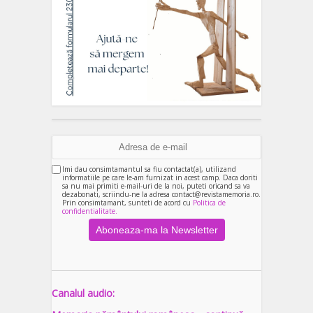
Imi dau consimtamantul sa fiu contactat(a), utilizand
informatiile pe care le-am furnizat in acest camp. Daca doriti
sa nu mai primiti e-mail-uri de la noi, puteti oricand sa va
dezabonati, scriindu-ne la adresa contact@revistamemoria.ro.
Prin consimtamant, sunteti de acord cu
Politica de
confidentialitate.
Canalul audio: