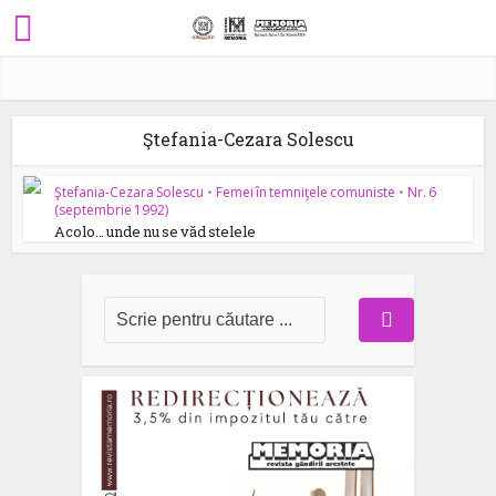
Ştefania-Cezara Solescu
Ştefania-Cezara Solescu
•
Femei în temniţele comuniste
•
Nr. 6
(septembrie 1992)
Acolo… unde nu se văd stelele