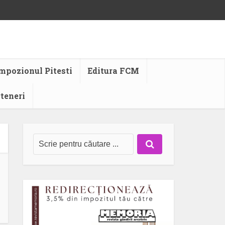
mpozionul Pitesti
Editura FCM
rteneri