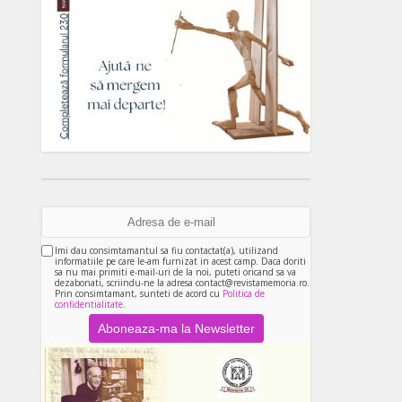
Imi dau consimtamantul sa fiu contactat(a), utilizand
informatiile pe care le-am furnizat in acest camp. Daca doriti
sa nu mai primiti e-mail-uri de la noi, puteti oricand sa va
dezabonati, scriindu-ne la adresa contact@revistamemoria.ro.
Prin consimtamant, sunteti de acord cu
Politica de
confidentialitate.