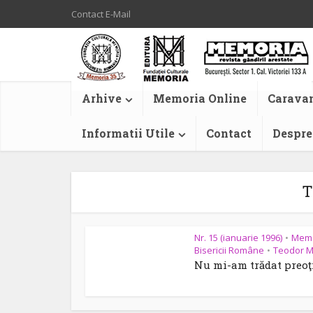
Contact E-Mail
Arhive
Memoria Online
Caravan
Informatii Utile
Contact
Despre
T
Nr. 15 (ianuarie 1996)
Memo
•
Bisericii Române
Teodor M
•
Nu mi-am trădat preoţ