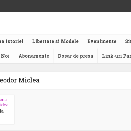
a Istoriei
Libertate si Modele
Evenimente
Si
 Noi
Abonamente
Dosar de presa
Link-uri Pa
eodor Miclea
ria
iclea
ia