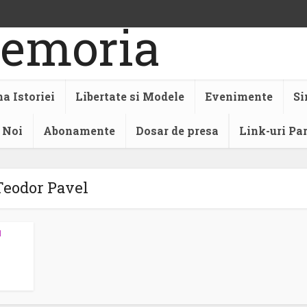
a Istoriei
Libertate si Modele
Evenimente
Si
 Noi
Abonamente
Dosar de presa
Link-uri Pa
Teodor Pavel
1