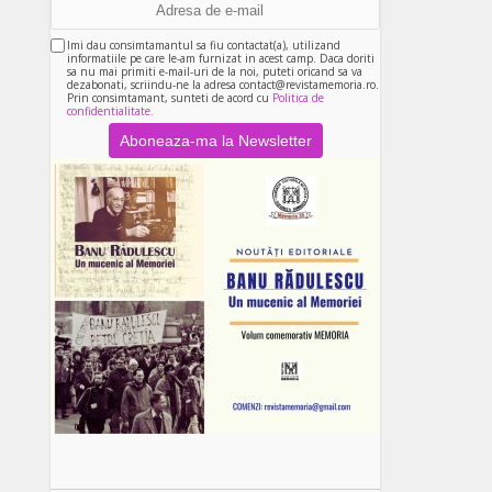
Imi dau consimtamantul sa fiu contactat(a), utilizand
informatiile pe care le-am furnizat in acest camp. Daca doriti
sa nu mai primiti e-mail-uri de la noi, puteti oricand sa va
dezabonati, scriindu-ne la adresa contact@revistamemoria.ro.
Prin consimtamant, sunteti de acord cu
Politica de
confidentialitate.