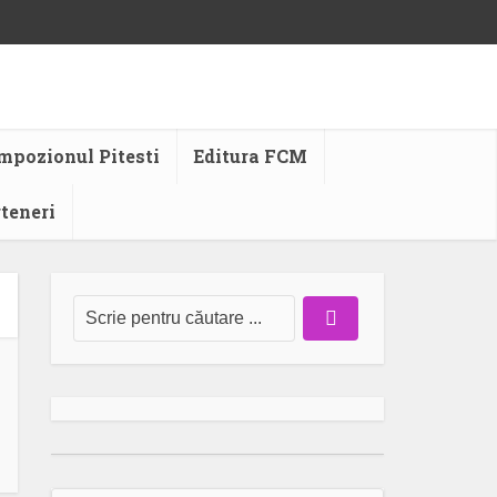
mpozionul Pitesti
Editura FCM
rteneri