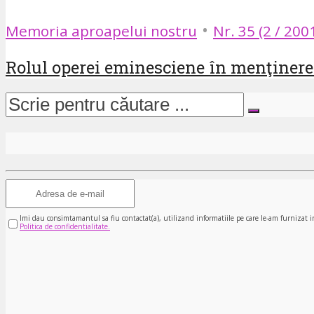
•
Memoria aproapelui nostru
Nr. 35 (2 / 200
Rolul operei eminesciene în menţinerea
Imi dau consimtamantul sa fiu contactat(a), utilizand informatiile pe care le-am furnizat i
Politica de confidentialitate.