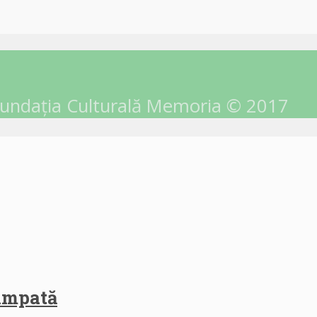
undația Culturală Memoria © 2017
himpată