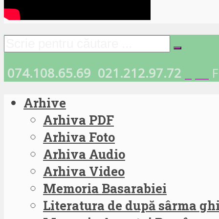
074.108.65.69
021.212.97.72
F
Arhive
Arhiva PDF
Arhiva Foto
Arhiva Audio
Arhiva Video
Memoria Basarabiei
Literatura de după sârma g